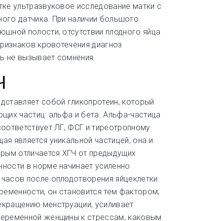
тке ультразвуковое исследование матки с
ого датчика. При наличии большого
юшной полости, отсутствии плодного яйца
 признаков кровотечения диагноз
ь не вызывает сомнения.
Ч
дставляет собой гликопротеин, который
ющих частиц: альфа и бета. Альфа-частица
соответствует ЛГ, ФСГ и тиреотропному
ая является уникальной частицей, она и
орым отличается ХГЧ от предыдущих
ности в норме начинает усиленно
часов после оплодотворения яйцеклетки.
еременности, он становится тем фактором,
екращению менструации, усиливает
беременной женщины к стрессам, каковым