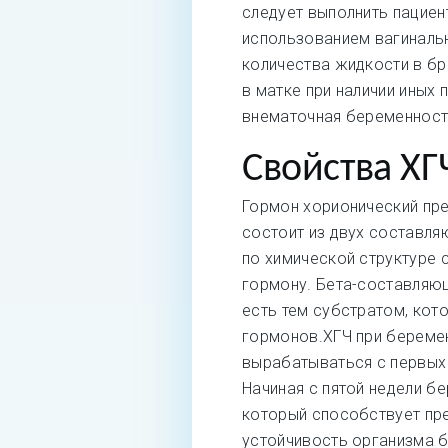
следует выполнить пациен
использованием вагинальн
количества жидкости в бр
в матке при наличии иных
внематочная беременност
Свойства ХГ
Гормон хорионический пре
состоит из двух составля
по химической структуре 
гормону. Бета-составляющ
есть тем субстратом, кот
гормонов.ХГЧ при беремен
вырабатываться с первых 
Начиная с пятой недели б
который способствует пр
устойчивость организма 