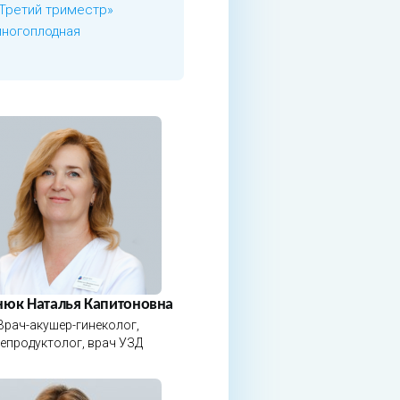
Третий триместр»
ногоплодная
нюк Наталья Капитоновна
Врач-акушер-гинеколог,
епродуктолог, врач УЗД