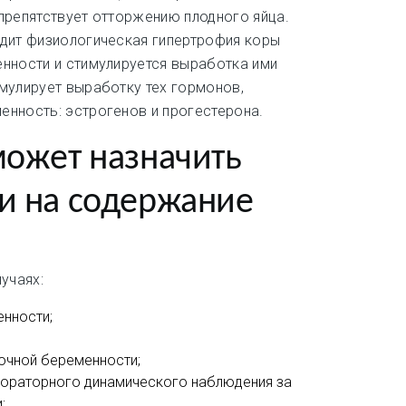
препятствует отторжению плодного яйца.
одит физиологическая гипертрофия коры
нности и стимулируется выработка ими
мулирует выработку тех гормонов,
нность: эстрогенов и прогестерона.
может назначить
и на содержание
учаях:
енности;
очной беременности;
бораторного динамического наблюдения за
;