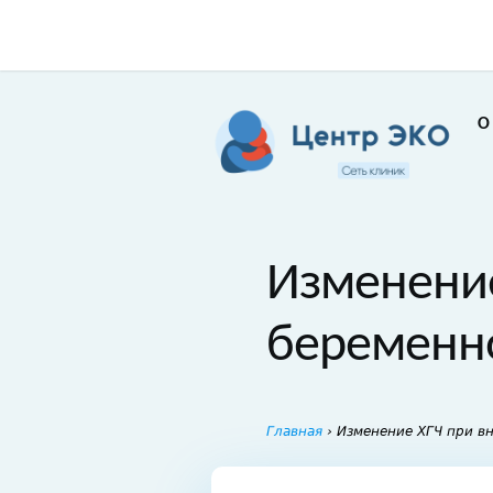
О
Изменение
беременн
Главная
›
Изменение ХГЧ при в