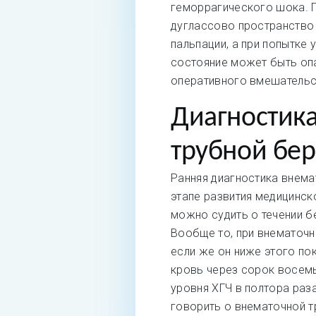
геморрагического шока. П
дуглассово пространство 
пальпации, а при попытке
состояние может быть опа
оперативного вмешательс
Диагностик
трубной бе
Ранняя диагностика внем
этапе развития медицинск
можно судить о течении б
Вообще то, при внематоч
если же он ниже этого по
кровь через сорок восемь
уровня ХГЧ в полтора раз
говорить о внематочной т