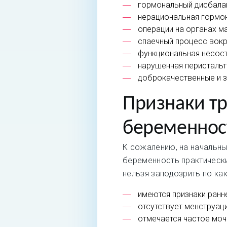
гормональный дисбала
нерациональная гормон
операции на органах м
спаечный процесс вокр
функциональная несост
нарушенная перистальт
доброкачественные и з
Признаки т
беременнос
К сожалению, на начальны
беременность практически
нельзя заподозрить по ка
имеются признаки ранне
отсутствует менструаци
отмечается частое моч