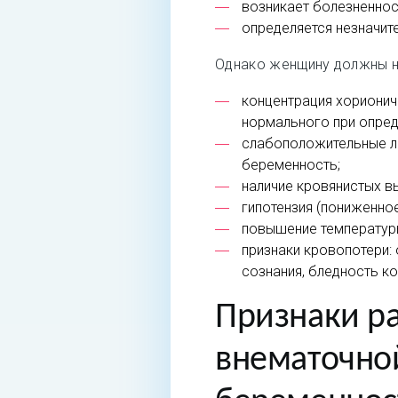
возникает болезненнос
определяется незначит
Однако женщину должны н
концентрация хорионич
нормального при опре
слабоположительные ли
беременность;
наличие кровянистых вы
гипотензия (пониженное
повышение температуры
признаки кровопотери:
сознания, бледность ко
Признаки р
внематочно