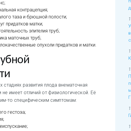
п
нс;
д
альная контрацепция;
алого таза и брюшной полости;
1
уг придатков матки;
У
оятельность эпителия труб;
в
ика маточных труб;
с
локачественные опухоли придатков и матки.
1
рубной
К
1
ти
П
п
х стадиях развития плода внематочная
м
 не имеет отличий от физиологической. Её
Г
ким-то специфическим симптомам:
1
го гестоза;
Г
я;
еиспускание;
1