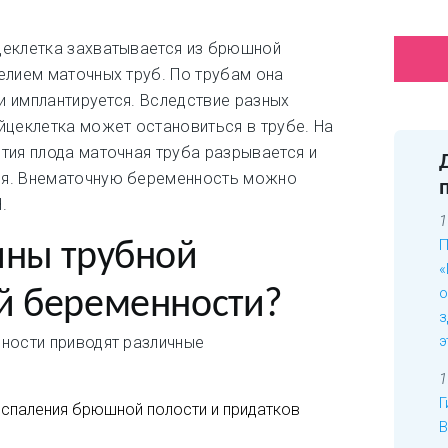
цеклетка захватывается из брюшной
елием маточных труб. По трубам она
 и имплантируется. Вследствие разных
йцеклетка может остановиться в трубе. На
тия плода маточная труба разрывается и
ся. Внематочную беременность можно
.
1
П
ины трубной
«
о
й беременности?
з
э
ности приводят различные
1
Г
спаления брюшной полости и придатков
В