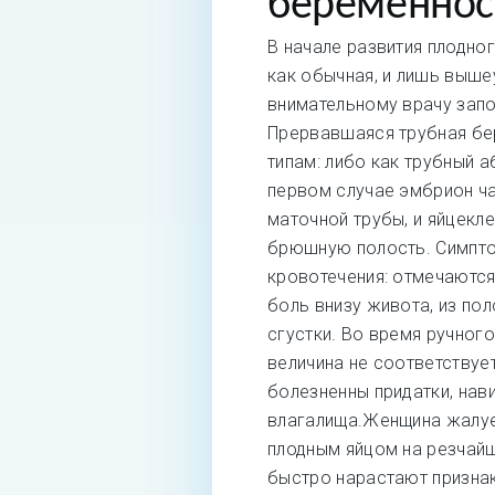
беременнос
В начале развития плодно
как обычная, и лишь выш
внимательному врачу зап
Прервавшаяся трубная бе
типам: либо как трубный 
первом случае эмбрион ча
маточной трубы, и яйцекл
брюшную полость. Симпто
кровотечения: отмечаются
боль внизу живота, из по
сгустки. Во время ручног
величина не соответствуе
болезненны придатки, нав
влагалища.Женщина жалуе
плодным яйцом на резчайш
быстро нарастают признак