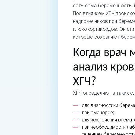
есть сама беременность, 
Под влиянием ХГЧ происх
надпочечников при береме
глюкокортикоидов. Он сти
которые сохраняют береме
Когда врач 
анализ кров
ХГЧ?
ХГЧ определяют в таких сл
для диагностики берем
при аменорее;
для исключения внемат
при необходимости ла
течением беременности