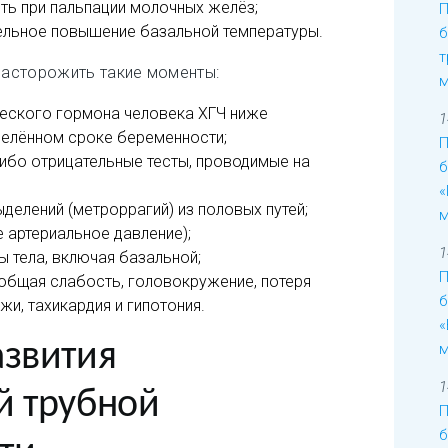
ть при пальпации молочных желёз;
П
ельное повышение базальной температуры.
б
т
асторожить такие моменты:
м
еского гормона человека ХГЧ ниже
1
делённом сроке беременности;
П
бо отрицательные тесты, проводимые на
б
«
делений (метроррагий) из половых путей;
м
 артериальное давление);
1
 тела, включая базальной;
П
 общая слабость, головокружение, потеря
б
жи, тахикардия и гипотония.
«
азвития
м
1
й трубной
П
б