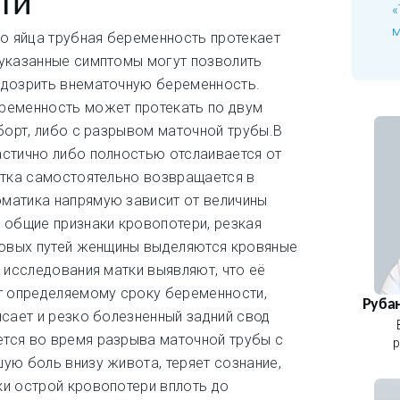
ти
«
м
го яйца трубная беременность протекает
еуказанные симптомы могут позволить
одозрить внематочную беременность.
ременность может протекать по двум
аборт, либо с разрывом маточной трубы.В
стично либо полностью отслаивается от
етка самостоятельно возвращается в
матика напрямую зависит от величины
 общие признаки кровопотери, резкая
ловых путей женщины выделяются кровяные
о исследования матки выявляют, что её
т определяемому сроку беременности,
Руба
исает и резко болезненный задний свод
тся во время разрыва маточной трубы с
р
ую боль внизу живота, теряет сознание,
и острой кровопотери вплоть до