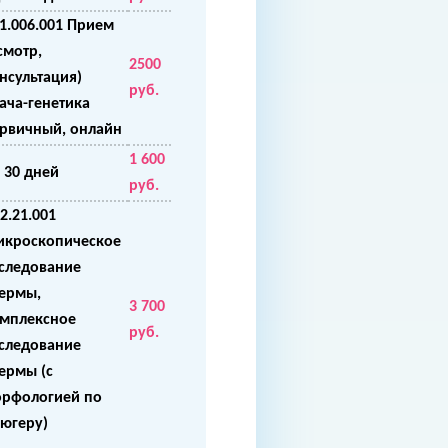
1.006.001 Прием
смотр,
2500
нсультация)
руб.
ача-генетика
рвичный, онлайн
1 600
 30 дней
руб.
2.21.001
кроскопическое
следование
ермы,
3 700
мплексное
руб.
следование
ермы (с
рфологией по
югеру)