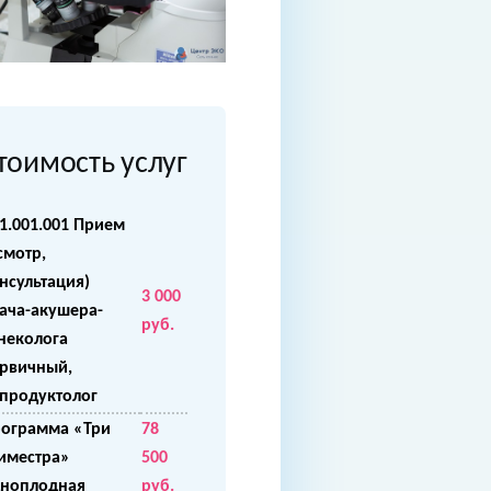
тоимость услуг
1.001.001 Прием
смотр,
нсультация)
3 000
ача-акушера-
руб.
неколога
рвичный,
продуктолог
ограмма «Три
78
иместра»
500
ноплодная
руб.