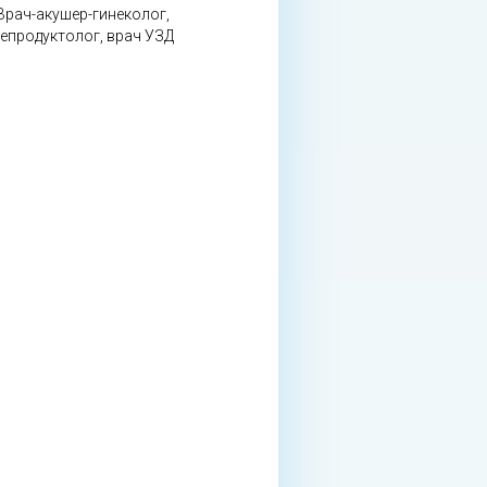
Врач-акушер-гинеколог,
епродуктолог, врач УЗД