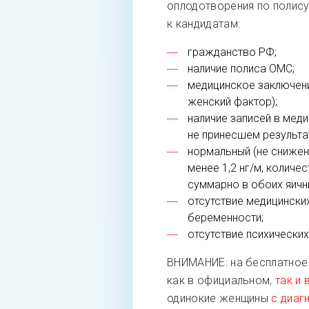
оплодотворения по полис
к кандидатам:
гражданство РФ;
наличие полиса ОМС;
медицинское заключен
женский фактор);
наличие записей в меди
не принесшем результа
нормальный (не снижен
менее 1,2 нг/м, количе
суммарно в обоих яични
отсутствие медицински
беременности;
отсутствие психических
ВНИМАНИЕ: на бесплатное
как в официальном,
так и
одинокие женщины
с диаг