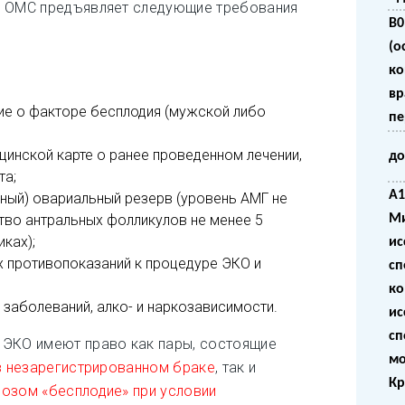
у ОМС предъявляет следующие требования
B0
(о
ко
вр
ие о факторе бесплодия (мужской либо
пе
цинской карте о ранее проведенном лечении,
до
та;
A1
ный) овариальный резерв (уровень АМГ не
ство антральных фолликулов не менее 5
Ми
ках);
ис
х противопоказаний к процедуре ЭКО и
сп
ко
 заболеваний, алко- и наркозависимости.
ис
сп
 ЭКО имеют право как пары, состоящие
мо
 в незарегистрированном браке
, так и
Кр
нозом «бесплодие» при условии