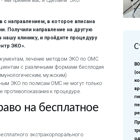
 - мы примем вас и сделаем ЭКО
 с направлением, в которое вписана
ии. Получили направление на другую
в нашу клинику, и пройдите процедуру
С
ентр ЭКО».
кументам, лечение методом ЭКО по ОМС
B0
циентам с различными формами бесплодия
(о
ммунологическим, мужским).
ко
ным ЭКО по полисам ОМС не могут только
вр
ие противопоказания к процедуре.
ги
раво на бесплатное
пе
ре
Пр
тр
есплатного экстракорпорального
од