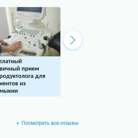
платный
Бесплатная онлайн-
вичный прием
консультация генетик
родуктолога для
Уважаемые пациенты! «Центр
ЭКО» предлагает вам БЕСПЛАТ
иентов из
проконсультироваться у генетика
лмыкии
.*
ка «Центр ЭКО» приглашает
31 июля 2026
ентов из республики
ыкия
на бесплатный
чный прием репродуктолога!
Посмотреть все отзывы
ля 2026