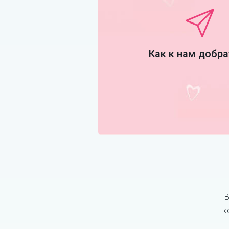
Как к нам добр
В
к