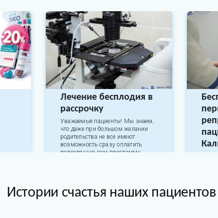
Лечение бесплодия в
Бес
рассрочку
пер
реп
Уважаемые пациенты! Мы знаем,
что даже при большом желании
пац
родительства не все имеют
Ка
возможность сразу оплатить
подходящую вам программу.
Клини
паци
31 июля 2026
Калм
перви
Истории счастья наших пациентов
31 ию