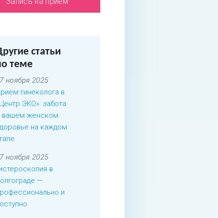
Запись на приём
Другие статьи
по теме
7 ноября 2025
рием гинеколога в
Центр ЭКО»: забота
 вашем женском
доровье на каждом
тапе
7 ноября 2025
истероскопия в
олгограде —
рофессионально и
оступно