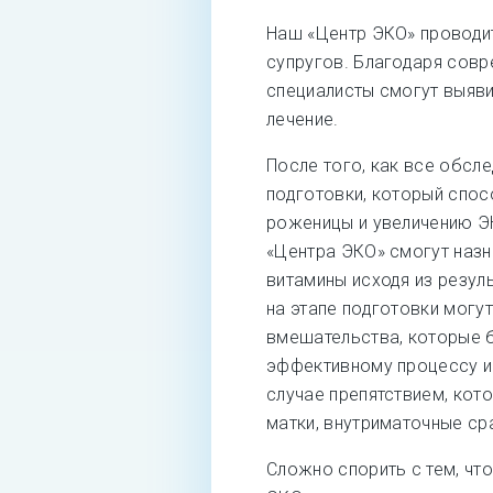
Наш «Центр ЭКО» проводи
супругов. Благодаря сов
специалисты смогут выяви
лечение.
После того, как все обсле
подготовки, который спо
роженицы и увеличению Э
«Центра ЭКО» смогут наз
витамины исходя из резул
на этапе подготовки могу
вмешательства, которые 
эффективному процессу и
случае препятствием, кото
матки, внутриматочные ср
Сложно спорить с тем, ч