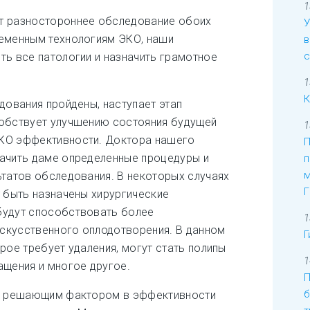
1
т разностороннее обследование обоих
У
ременным технологиям ЭКО, наши
в
с
ть все патологии и назначить грамотное
1
К
дования пройдены, наступает этап
собствует улучшению состояния будущей
1
КО эффективности. Доктора нашего
П
начить даме определенные процедуры и
п
м
ьтатов обследования. В некоторых случаях
Г
т быть назначены хирургические
будут способствовать более
1
скусственного оплодотворения. В данном
Г
рое требует удаления, могут стать полипы
1
ащения и многое другое.
П
б
то решающим фактором в эффективности