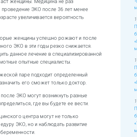
т
раст женщины. Медицина не раз
м
 проведение ЭКО после 36 лет менее
озрасте увеличивается вероятность
1
П
б
оторые женщины успешно рожают и после
«
вного ЭКО в эти годы резко снижается.
м
ить данное лечение в специализированной
1
амотные опытные специалисты.
П
жеской паре подходит определенный
б
«
азначить его сможет только доктор.
м
 после ЭКО могут возникнуть разные
1
пределиться, где вы будете ее вести.
П
б
инского центра могут не только
«
едуру ЭКО, но и наблюдать развитие
м
 беременности.