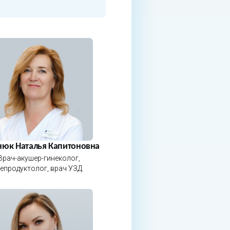
нюк Наталья Капитоновна
Врач-акушер-гинеколог,
епродуктолог, врач УЗД