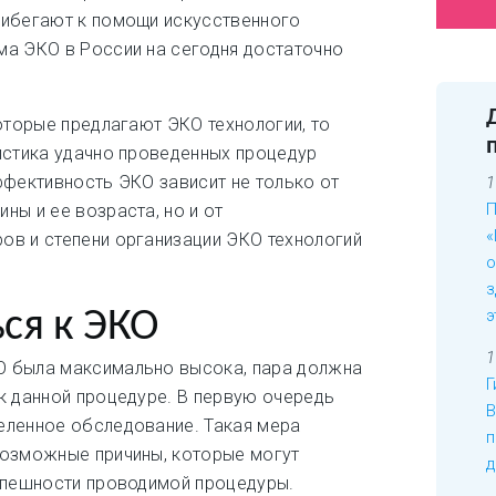
рибегают к помощи искусственного
ма ЭКО в России на сегодня достаточно
которые предлагают ЭКО технологии, то
истика удачно проведенных процедур
ффективность ЭКО зависит не только от
1
П
ны и ее возраста, но и от
«
ов и степени организации ЭКО технологий
о
з
ься к ЭКО
э
1
 была максимально высока, пара должна
Г
к данной процедуре. В первую очередь
В
еленное обследование. Такая мера
п
возможные причины, которые могут
д
спешности проводимой процедуры.