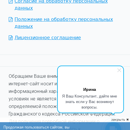
Согласие на обработку персональных
данных
Положение на обработку персональных
данных
Лицензионное соглашение
Обращаем Ваше внимание на то, что данный
интернет-сайт носит исключительно
Ирина
информационный характер и ни при каких
Я Ваш Консультант, дайте мне
условиях не является публичной офертой,
знать если у Вас возникнут
определяемой положениями ст. 437
вопросы.
Гражданского кодекса Российской Федерации.
Для получения подробной информации о
стоимости услуг обращайтесь к