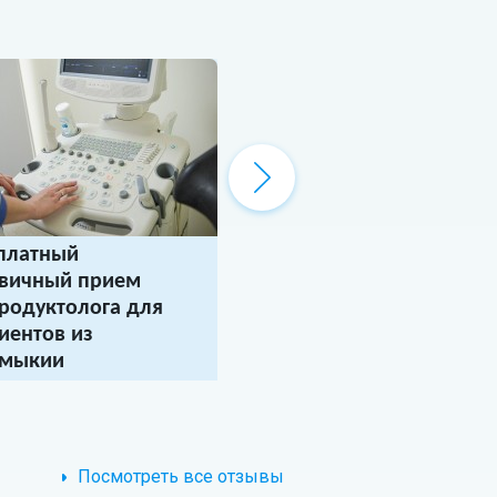
платный
Бесплатная онлайн-
вичный прием
консультация генетик
родуктолога для
Уважаемые пациенты! «Центр
ЭКО» предлагает вам БЕСПЛАТ
иентов из
проконсультироваться у генетика
лмыкии
.*
ка «Центр ЭКО» приглашает
31 июля 2026
ентов из республики
ыкия
на бесплатный
чный прием репродуктолога!
Посмотреть все отзывы
ля 2026