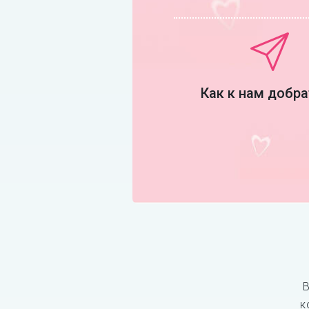
Как к нам добр
В
к