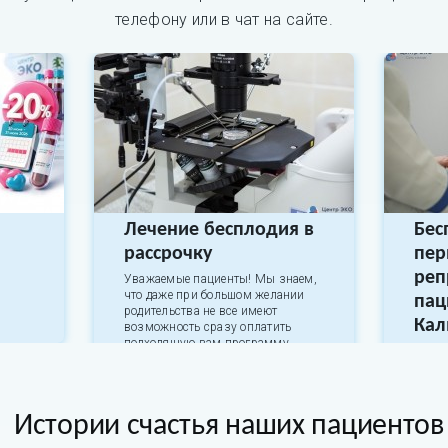
телефону или в чат на сайте.
Лечение бесплодия в
Бес
рассрочку
пер
реп
Уважаемые пациенты! Мы знаем,
что даже при большом желании
пац
родительства не все имеют
Ка
возможность сразу оплатить
подходящую вам программу.
Клини
паци
31 июля 2026
Калм
перви
Истории счастья наших пациентов
31 ию