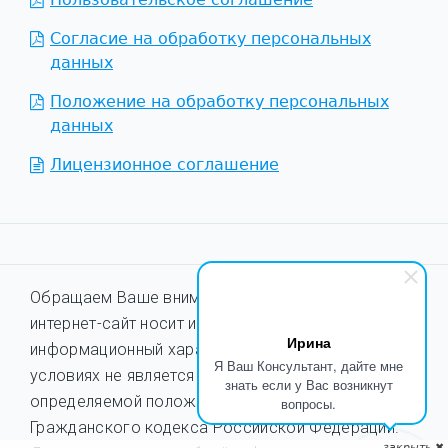
Согласие на обработку персональных
данных
Положение на обработку персональных
данных
Лицензионное соглашение
Обращаем Ваше внимание на то, что данный
интернет-сайт носит исключительно
Ирина
информационный характер и ни при каких
Я Ваш Консультант, дайте мне
условиях не является публичной офертой,
знать если у Вас возникнут
определяемой положениями ст. 437
вопросы.
Гражданского кодекса Российской Федерации.